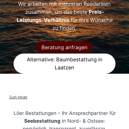
Wir arbeiten mit mehreren Reedereien
zusammen, um das beste
Preis-
Leistungs-Verhältnis
für Ihre Wünsche
zu finden.
Beratung anfragen
Alternative: Baumbestattung in
Laatzen
Zum Inhalt
Löer Bestattungen – Ihr Ansprechpartner für
Seebestattung
in Nord- & Ostsee:
persönlich, transparent, zuverlässig.