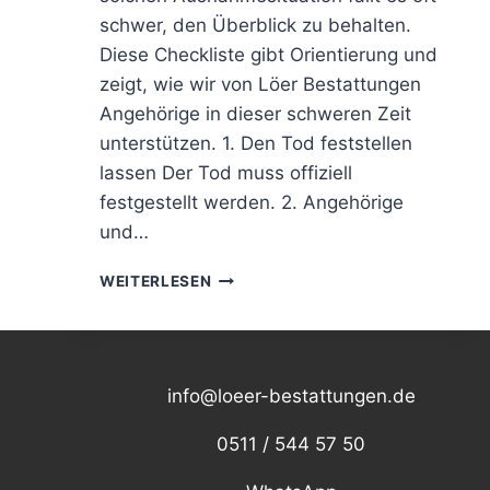
schwer, den Überblick zu behalten.
Diese Checkliste gibt Orientierung und
zeigt, wie wir von Löer Bestattungen
Angehörige in dieser schweren Zeit
unterstützen. 1. Den Tod feststellen
lassen Der Tod muss offiziell
festgestellt werden. 2. Angehörige
und…
WAS
WEITERLESEN
TUN
IM
TRAUERFALL?
EINE
CHECKLISTE
info@loeer-bestattungen.de
FÜR
ANGEHÖRIGE
0511 / 544 57 50